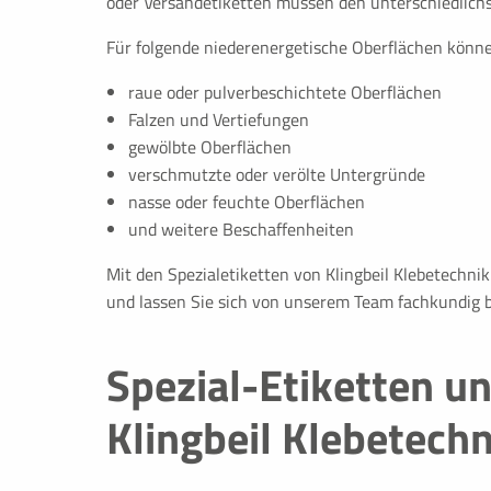
oder Versandetiketten müssen den unterschiedlichs
Name:
NID,1P_JAR,CONSENT,OGPC
Für folgende niederenergetische Oberflächen könne
HSID,__Secure-SSID,__Secu
raue oder pulverbeschichtete Oberflächen
Anbieter:
.google.com
Falzen und Vertiefungen
gewölbte Oberflächen
Zweck:
Die Aktivierung und Speicheru
Anzeige der Google Maps fre
verschmutzte oder verölte Untergründe
Cookies auf dem Computer ge
nasse oder feuchte Oberflächen
einzelnen Cookies entnehmen S
und weitere Beschaffenheiten
'Cookie
Mit den Spezialetiketten von Klingbeil Klebetechni
Cookie Laufzeit:
bis zu 2 Jahre
und lassen Sie sich von unserem Team fachkundig b
Spezial-Etiketten u
Klingbeil Klebetechn