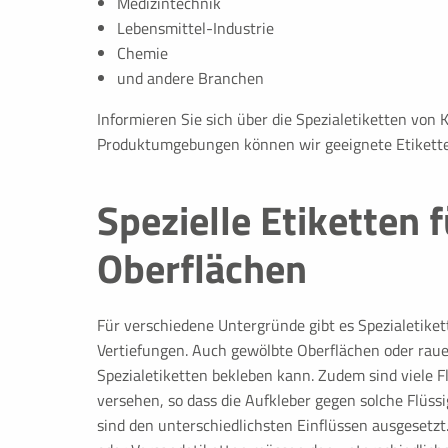
Medizintechnik
Google Analytics
Lebensmittel-Industrie
Chemie
Name:
_ga,_gat,_gid
und andere Branchen
Anbieter:
Google LLC
Informieren Sie sich über die Spezialetiketten von 
Zweck:
Cookie von Google für Websit
Produktumgebungen können wir geeignete Etiketten
Daten darüber, wie der Besuc
Cookie Laufzeit:
2 Jahre
Spezielle
Etiketten
f
Oberflächen
COOKIES FÜR EXTERNE INHALTE
Inhalte von Videoplattformen und Social Media Plattf
Für verschiedene Untergründe gibt es Spezialetiket
blockiert. Wenn Cookies von externen Medien akzeptiert
Vertiefungen. Auch gewölbte Oberflächen oder rau
diese Inhalte keiner manuellen Zustimmung mehr.
Spezialetiketten bekleben kann. Zudem sind viele F
versehen, so dass die Aufkleber gegen solche Flüss
sind den unterschiedlichsten Einflüssen ausgesetz
Google Maps