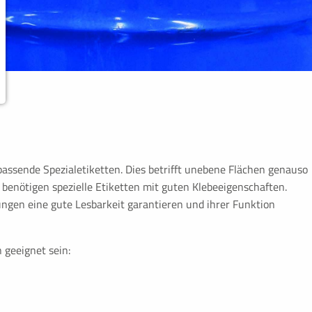
d sind für die einwandfreie
passende Spezialetiketten. Dies betrifft unebene Flächen genauso
benötigen spezielle Etiketten mit guten Klebeeigenschaften.
tungen eine gute Lesbarkeit garantieren und ihrer Funktion
 geeignet sein:
sprache), PHP Daten-Identifikator.
 die aktuelle Sitzung. Im Browser des
ationen gespeichert und dieses