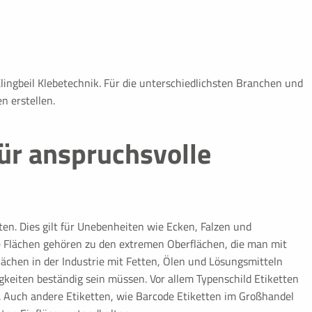
Klingbeil Klebetechnik. Für die unterschiedlichsten Branchen und
e-Analysen. Erzeugt statistische
 erstellen.
her die Website nutzt.
ür anspruchsvolle
ormen werden standardmäßig
ten. Dies gilt für Unebenheiten wie Ecken, Falzen und
 werden, bedarf der Zugriff auf
e Flächen gehören zu den extremen Oberflächen, die man mit
lächen in der Industrie mit Fetten, Ölen und Lösungsmitteln
igkeiten beständig sein müssen. Vor allem Typenschild Etiketten
t. Auch andere Etiketten, wie Barcode Etiketten im Großhandel