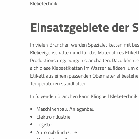
Klebetechnik.
Cookie Laufzeit:
1 Jahr
Einsatzgebiete der S
fe_typo_user
Name:
fe_typo_user
In vielen Branchen werden Spezialetiketten mit beso
Anbieter:
TYPO3
Klebeeigenschaften und für das Material des Etikett
Produktionsumgebungen standhalten. Dazu könnte d
Zweck:
TYPO3 Frontend Session Co
sich diese Klebeetiketten im Wasser auflösen, um 
Cookie Laufzeit:
Wird entfernt, wenn der Brow
Etikett aus einem passenden Obermaterial bestehe
Temperaturen standhalten.
In folgenden Branchen kann Klingbeil Klebetechnik 
PERFORMANCE COOKIES
Statistik Cookies erfassen Informationen anonym. Dies
Maschinenbau, Anlagenbau
verstehen, wie unsere Besucher unsere Website nutzen
Elektroindustrie
Logistik
Automobilindustrie