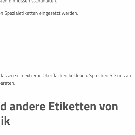
ten Einflüssen standhalten.
,SIDCC,SSID,CONSENT,_ga,SEARCH_SAMESITE,_ga,__Secure-
n Spezialetiketten eingesetzt werden:
re-3PAPISID,__Secure-3PSID
ng dieser Einstellung schaltet die
i. Dadurch werden verscheide
speichert. Genauere Info´s zu den
ie bitte der Auflistung auf der Seite
k lassen sich extreme Oberflächen bekleben. Sprechen Sie uns an
eraten.
nd andere Etiketten von
ik