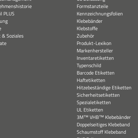
ehmenshistorie
Formstanzteile
il PLUS
Kennzeichnungsfolien
dung
Klebebänder
e
Klebstoffe
 & Soziales
Zubehör
kate
Produkt-Lexikon
Markenhersteller
Inventaretiketten
Typenschild
Barcode Etiketten
Haftetiketten
Hitzebeständige Etiketten
Sicherheitsetiketten
Spezialetiketten
UL Etiketten
3M™ VHB™ Klebebänder
Doppelseitiges Klebeband
Schaumstoff Klebeband