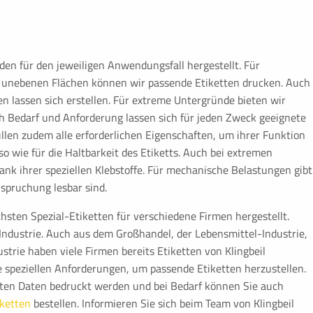
ellen Website genutzt werden.
rden für den jeweiligen Anwendungsfall hergestellt. Für
unebenen Flächen können wir passende Etiketten drucken. Auch
en lassen sich erstellen. Für extreme Untergründe bieten wir
ch Bedarf und Anforderung lassen sich für jeden Zweck geeignete
üllen zudem alle erforderlichen Eigenschaften, um ihrer Funktion
so wie für die Haltbarkeit des Etiketts. Auch bei extremen
gten Backenduser
k ihrer speziellen Klebstoffe. Für mechanische Belastungen gibt
nspruchung lesbar sind.
ichsten Spezial-Etiketten für verschiedene Firmen hergestellt.
Industrie. Auch aus dem Großhandel, der Lebensmittel-Industrie,
trie haben viele Firmen bereits Etiketten von Klingbeil
le speziellen Anforderungen, um passende Etiketten herzustellen.
hsten Daten bedruckt werden und bei Bedarf können Sie auch
er Besucher, die in der Cookie Box
iketten
bestellen. Informieren Sie sich beim Team von Klingbeil