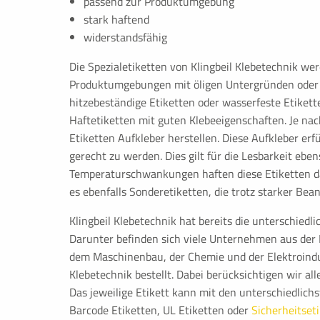
passend zur Produktumgebung
Cookie kann nur von der aktu
stark haftend
widerstandsfähig
Cookie Laufzeit:
Browsersitzung
Die Spezialetiketten von Klingbeil Klebetechnik we
be_typo_user
Produktumgebungen mit öligen Untergründen oder 
hitzebeständige Etiketten oder wasserfeste Etikett
Name:
be_typo_user
Haftetiketten mit guten Klebeeigenschaften. Je na
Etiketten Aufkleber herstellen. Diese Aufkleber erf
Anbieter:
TYPO3
gerecht zu werden. Dies gilt für die Lesbarkeit eben
Zweck:
Sitzungscookie für eingelog
Temperaturschwankungen haften diese Etiketten dan
es ebenfalls Sonderetiketten, die trotz starker Bea
Cookie Laufzeit:
Browsersitzung
Klingbeil Klebetechnik hat bereits die unterschiedl
Cookie Consent
Darunter befinden sich viele Unternehmen aus der 
dem Maschinenbau, der Chemie und der Elektroindus
Name:
cookie_consent
Klebetechnik bestellt. Dabei berücksichtigen wir al
Das jeweilige Etikett kann mit den unterschiedlic
Zweck:
Speichert die Einstellungen d
ausgewählt wurden.
Barcode Etiketten, UL Etiketten oder
Sicherheitset