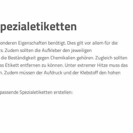
pezialetiketten
nderen Eigenschaften benötigt. Dies gilt vor allem für die
s. Zudem sollten die Aufkleber den jeweiligen
ie Beständigkeit gegen Chemikalien gehören. Zugleich sollten
okie
das Etikett entfernen zu können. Unter extremer Hitze muss das
ser geschlossen wird
n. Zudem müssen der Aufdruck und der Klebstoff den hohen
passende Spezialetiketten erstellen:
e Informationen helfen uns zu
.