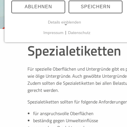
ABLEHNEN
SPEICHERN
Details einblenden
Impressum
|
Datenschutz
NOTWENDIGE COOKIES
Spezialetiketten
Diese Cookies ermöglichen grundlegende Funktionen un
Funktion der Website erforderlich.
Für spezielle Oberflächen und Untergründe gibt es 
wie ölige Untergründe. Auch gewölbte Untergründe 
PHPSESSID
Zudem sollten die Spezialetiketten bei allen Belas
gerecht werden.
Name:
PHPSESSID
Spezialetiketten sollten für folgende Anforderungen
Anbieter:
Anbieter dieser Seite
für anspruchsvolle Oberflächen
Zweck:
Cookie von PHP (Programmier
Enthält nur einen Verweis auf
beständig gegen Umwelteinflüsse
Nutzers werden keine Inform