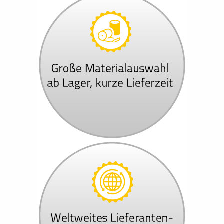
Anbieter:
Google LLC
Zweck:
Cookie von Google für Website-Analysen. Erzeugt statisti
die Website nutzt.
Cookie Laufzeit:
2 Jahre
COOKIES FÜR EXTERNE INHALTE
Inhalte von Videoplattformen und Social Media Plattf
blockiert. Wenn Cookies von externen Medien akzeptiert
diese Inhalte keiner manuellen Zustimmung mehr.
Google Maps