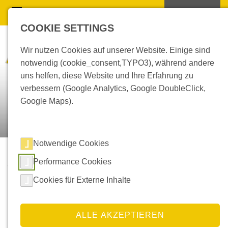
COOKIE SETTINGS
Wir nutzen Cookies auf unserer Website. Einige sind
notwendig (cookie_consent,TYPO3), während andere
uns helfen, diese Website und Ihre Erfahrung zu
verbessern (Google Analytics, Google DoubleClick,
Google Maps).
Notwendige Cookies
Performance Cookies
Was können wir für Sie leisten?
Cookies für Externe Inhalte
Schneideservice
für
selbstklebende Folien
und
Klebebänder
ALLE AKZEPTIEREN
Formstanzteile
und
Etiketten
für die industrielle