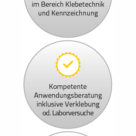
TYPO3
Zweck:
TYPO3 Frontend Session Cookie
Cookie Laufzeit:
Wird entfernt, wenn der Browser geschlossen wird
PERFORMANCE COOKIES
Statistik Cookies erfassen Informationen anonym. Dies
verstehen, wie unsere Besucher unsere Website nutzen
Google Analytics
Name:
_ga,_gat,_gid