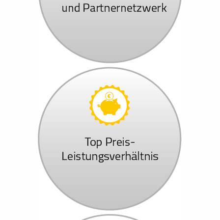
Name:
NID,1P_JAR,CONSENT,OGPC,SIDCC,SSID,CONSENT,_ga
HSID,__Secure-SSID,__Secure-3PAPISID,__Secure-3PSI
Anbieter:
.google.com
Zweck:
Die Aktivierung und Speicherung dieser Einstellung schalte
Dadurch werden verscheide Cookies auf dem Computer ges
einzelnen Cookies entnehmen Sie bitte der Auflistung auf d
Cookie Laufzeit:
bis zu 2 Jahre