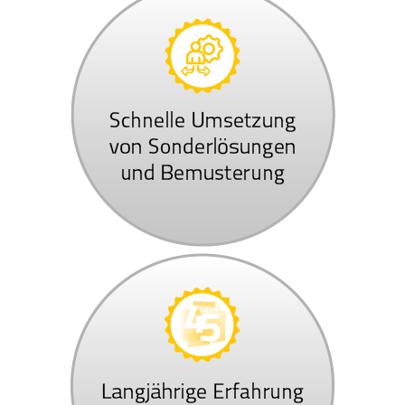
Cookie Laufzeit:
Browsersitzung
Cookie Consent
Name:
cookie_consent
Zweck:
Speichert die Einstellungen der Besucher, die in der Cook
Cookie Laufzeit:
1 Jahr
fe_typo_user
Name:
fe_typo_user
Anbieter: