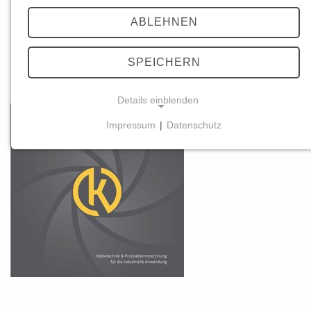
Anwendung
ABLEHNEN
Die optimale Klebelösung für Ihren Einsatzbereich
SPEICHERN
Erfahren Sie mehr in unserer Firmenbroschüre
Details einblenden
Impressum
|
Datenschutz
NOTWENDIGE COOKIES
Diese Cookies ermöglichen grundlegende Funktionen un
Funktion der Website erforderlich.
PHPSESSID
Name:
PHPSESSID
Anbieter: