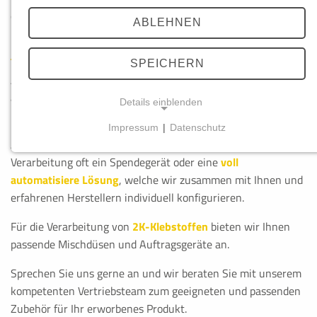
dazu passende Zubehör.
ABLEHNEN
Im Bereich
Etiketten betrifft dies Thermotransferdrucker und
Thermotransferbänder
zur nachträglichen Bedruckung.
SPEICHERN
Auch Spende-Geräte und
voll automatisierte Lösungen
, die
abgestimmt auf Ihren Fertigungsprozess sind, können Sie bei
Details einblenden
uns erwerben.
Impressum
|
Datenschutz
NOTWENDIGE COOKIES
Auch selbstklebende Formstanzteile benötigenzur
Verarbeitung oft ein Spendegerät oder eine
voll
Diese Cookies ermöglichen grundlegende Funktionen un
automatisiere Lösung
, welche wir zusammen mit Ihnen und
Funktion der Website erforderlich.
erfahrenen Herstellern individuell konfigurieren.
Für die Verarbeitung von
2K-Klebstoffen
bieten wir Ihnen
passende Mischdüsen und Auftragsgeräte an.
PHPSESSID
Sprechen Sie uns gerne an und wir beraten Sie mit unserem
Name:
kompetenten Vertriebsteam zum geeigneten und passenden
PHPSESSID
Zubehör für Ihr erworbenes Produkt.
Anbieter: