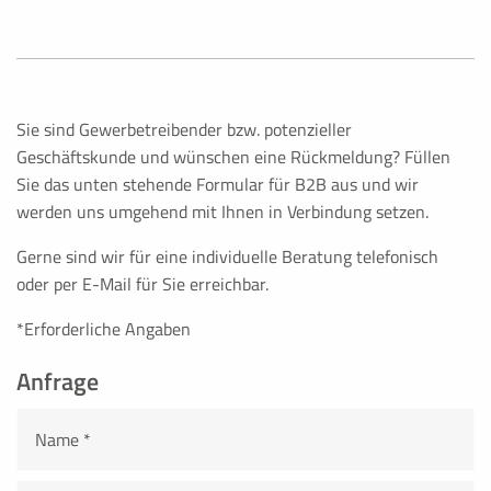
Anbieter dieser Seite
Zweck:
Cookie von PHP (Programmiersprache), PHP Daten-Identifik
die aktuelle Sitzung. Im Browser des Nutzers werden keine
Sie sind Gewerbetreibender bzw. potenzieller
dieses Cookie kann nur von der aktuellen Website genutzt
Geschäftskunde und wünschen eine Rückmeldung? Füllen
Cookie Laufzeit:
Sie das unten stehende Formular für B2B aus und wir
Browsersitzung
werden uns umgehend mit Ihnen in Verbindung setzen.
Gerne sind wir für eine individuelle Beratung telefonisch
be_typo_user
oder per E-Mail für Sie erreichbar.
Name:
*Erforderliche Angaben
be_typo_user
Anfrage
Anbieter:
TYPO3
Zweck:
Sitzungscookie für eingeloggten Backenduser