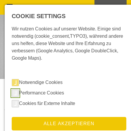
COOKIE SETTINGS
Wir nutzen Cookies auf unserer Website. Einige sind
notwendig (cookie_consent,TYPO3), während andere
uns helfen, diese Website und Ihre Erfahrung zu
verbessern (Google Analytics, Google DoubleClick,
Google Maps).
Notwendige Cookies
Performance Cookies
Zubehör
Cookies für Externe Inhalte
Als Hersteller für selbstklebende
Etiketten
und
Formstanzteile
bieten wir Ihnen nicht nur das fertige
Endprodukt passend für Sie konfektioniert, sondern wir
ALLE AKZEPTIEREN
beraten Sie gerne rund um Ihr Produkt und liefern Ihnen das