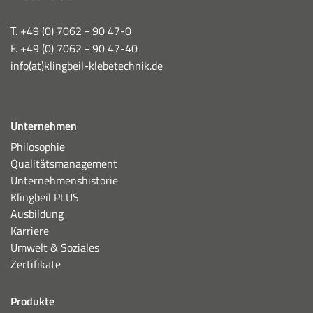
Name:
NID,1P_JAR,CONSENT,OGPC,SIDCC,SSID,CONSENT,_ga
T. +49 (0) 7062 - 90 47-0
HSID,__Secure-SSID,__Secure-3PAPISID,__Secure-3PSI
F. +49 (0) 7062 - 90 47-40
Anbieter:
info(at)klingbeil-klebetechnik.de
.google.com
Zweck:
Die Aktivierung und Speicherung dieser Einstellung schalte
Unternehmen
Dadurch werden verscheide Cookies auf dem Computer ges
Philosophie
einzelnen Cookies entnehmen Sie bitte der Auflistung auf d
Qualitätsmanagement
Cookie Laufzeit:
Unternehmenshistorie
bis zu 2 Jahre
Klingbeil PLUS
Ausbildung
Karriere
Umwelt & Soziales
Zertifikate
Produkte