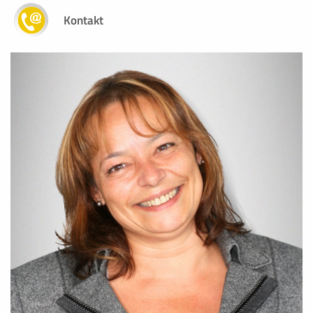
TYPO3
Kontakt
Zweck:
TYPO3 Frontend Session Cookie
Cookie Laufzeit:
Wird entfernt, wenn der Browser geschlossen wird
PERFORMANCE COOKIES
Statistik Cookies erfassen Informationen anonym. Dies
verstehen, wie unsere Besucher unsere Website nutzen
Google Analytics
Name:
_ga,_gat,_gid