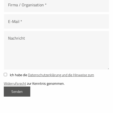
Cookie Laufzeit:
Browsersitzung
Cookie Consent
Name:
cookie_consent
Zweck:
Speichert die Einstellungen der Besucher, die in der Cook
Cookie Laufzeit:
1 Jahr
Ich habe die
Datenschutzerklärung und die Hinweise zum
Widerrufsrecht
zur Kenntnis genommen.
fe_typo_user
Name:
fe_typo_user
Anbieter: