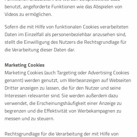
Anbieter:
benutzt, angeforderte Funktionen wie das Abspielen von
Google LLC
Videos zu ermöglichen.
Zweck:
Sofern die mit Hilfe von funktionalen Cookies verarbeiteten
Cookie von Google für Website-Analysen. Erzeugt statisti
die Website nutzt.
Daten im Einzelfall als personenbeziehbar anzusehen sind,
stellt die Einwilligung des Nutzers die Rechtsgrundlage für
Cookie Laufzeit:
die Verarbeitung dieser Daten dar.
2 Jahre
Marketing Cookies
Marketing Cookies (auch Targeting oder Advertising Cookies
COOKIES FÜR EXTERNE INHALTE
genannt) werden genutzt, um Werbeanzeigen auf Webseiten
Inhalte von Videoplattformen und Social Media Plattf
Dritter anzeigen zu lassen, die für den Nutzer und seine
blockiert. Wenn Cookies von externen Medien akzeptiert
Interessen relevanter sind. Sie werden außerdem dazu
diese Inhalte keiner manuellen Zustimmung mehr.
verwendet, die Erscheinungshäufigkeit einer Anzeige zu
begrenzen und die Effektivität von Werbekampagnen zu
messen und zu steuern.
Google Maps
Rechtsgrundlage für die Verarbeitung der mit Hilfe von