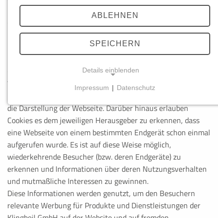
klebetechnik.de - dann handelt es sich um sog. „First Party
ABLEHNEN
Cookies“ - oder von bestimmten Dritten, deren Dienste die
Klingbeil GmbH in Anspruch nimmt; in diesem Fall spricht
SPEICHERN
man von „Third Party Cookies“.
Cookies sind erforderlich, um bestimmte Funktionalitäten auf
Details einblenden
Webseiten bereitzustellen, wie beispielweise die
Impressum
|
Datenschutz
Beibehaltung der von einem Nutzer gewählten Sprache für
NOTWENDIGE COOKIES
die Darstellung der Webseite. Darüber hinaus erlauben
Diese Cookies ermöglichen grundlegende Funktionen un
Cookies es dem jeweiligen Herausgeber zu erkennen, dass
Funktion der Website erforderlich.
eine Webseite von einem bestimmten Endgerät schon einmal
aufgerufen wurde. Es ist auf diese Weise möglich,
wiederkehrende Besucher (bzw. deren Endgeräte) zu
erkennen und Informationen über deren Nutzungsverhalten
PHPSESSID
und mutmaßliche Interessen zu gewinnen.
Name:
Diese Informationen werden genutzt, um den Besuchern
PHPSESSID
relevante Werbung für Produkte und Dienstleistungen der
Klingbeil GmbH auf der Website und auf fremden
Anbieter: