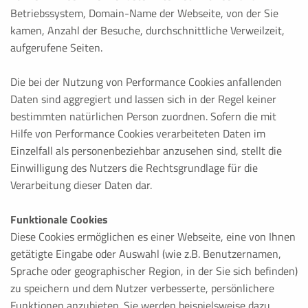
TYPO3
Betriebssystem, Domain-Name der Webseite, von der Sie
kamen, Anzahl der Besuche, durchschnittliche Verweilzeit,
Zweck:
TYPO3 Frontend Session Cookie
aufgerufene Seiten.
Cookie Laufzeit:
Die bei der Nutzung von Performance Cookies anfallenden
Wird entfernt, wenn der Browser geschlossen wird
Daten sind aggregiert und lassen sich in der Regel keiner
bestimmten natürlichen Person zuordnen. Sofern die mit
Hilfe von Performance Cookies verarbeiteten Daten im
PERFORMANCE COOKIES
Einzelfall als personenbeziehbar anzusehen sind, stellt die
Statistik Cookies erfassen Informationen anonym. Dies
Einwilligung des Nutzers die Rechtsgrundlage für die
verstehen, wie unsere Besucher unsere Website nutzen
Verarbeitung dieser Daten dar.
Funktionale Cookies
Diese Cookies ermöglichen es einer Webseite, eine von Ihnen
Google Analytics
getätigte Eingabe oder Auswahl (wie z.B. Benutzernamen,
Sprache oder geographischer Region, in der Sie sich befinden)
Name:
_ga,_gat,_gid
zu speichern und dem Nutzer verbesserte, persönlichere
Funktionen anzubieten. Sie werden beispielsweise dazu