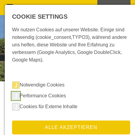
COOKIE SETTINGS
Wir nutzen Cookies auf unserer Website. Einige sind
notwendig (cookie_consent,TYPO3), während andere
uns helfen, diese Website und Ihre Erfahrung zu
verbessern (Google Analytics, Google DoubleClick,
Google Maps).
Notwendige Cookies
Performance Cookies
Cookie-Richtlinie
Cookies für Externe Inhalte
Diese Webseite verwendet Cookies. Cookies sind kleine
Dateien, die bestimmte Informationen enthalten und auf
Ihrem Endgerät gespeichert werden. Cookies stammen
ALLE AKZEPTIEREN
entweder von dieser Webseite www.klingbeil-