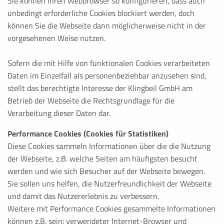
Sie können Ihren Webbrowser so konfigurieren, dass auch
Cookie Laufzeit:
unbedingt erforderliche Cookies blockiert werden, doch
Browsersitzung
können Sie die Webseite dann möglicherweise nicht in der
vorgesehenen Weise nutzen.
Cookie Consent
Sofern die mit Hilfe von funktionalen Cookies verarbeiteten
Name:
Daten im Einzelfall als personenbeziehbar anzusehen sind,
cookie_consent
stellt das berechtigte Interesse der Klingbeil GmbH am
Zweck:
Betrieb der Webseite die Rechtsgrundlage für die
Speichert die Einstellungen der Besucher, die in der Cook
Verarbeitung dieser Daten dar.
Cookie Laufzeit:
Performance Cookies (Cookies für Statistiken)
1 Jahr
Diese Cookies sammeln Informationen über die die Nutzung
der Webseite, z.B. welche Seiten am häufigsten besucht
fe_typo_user
werden und wie sich Besucher auf der Webseite bewegen.
Sie sollen uns helfen, die Nutzerfreundlichkeit der Webseite
Name:
und damit das Nutzererlebnis zu verbessern.
fe_typo_user
Weitere mit Performance Cookies gesammelte Informationen
Anbieter:
können z.B. sein: verwendeter Internet-Browser und