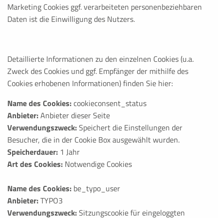
Name:
Marketing Cookies ggf. verarbeiteten personenbeziehbaren
NID,1P_JAR,CONSENT,OGPC,SIDCC,SSID,CONSENT,_ga
Daten ist die Einwilligung des Nutzers.
HSID,__Secure-SSID,__Secure-3PAPISID,__Secure-3PSI
Anbieter:
.google.com
Detaillierte Informationen zu den einzelnen Cookies (u.a.
Zweck des Cookies und ggf. Empfänger der mithilfe des
Zweck:
Cookies erhobenen Informationen) finden Sie hier:
Die Aktivierung und Speicherung dieser Einstellung schalte
Dadurch werden verscheide Cookies auf dem Computer ges
Name des Cookies:
cookieconsent_status
einzelnen Cookies entnehmen Sie bitte der Auflistung auf d
Anbieter:
Anbieter dieser Seite
Cookie Laufzeit:
Verwendungszweck:
Speichert die Einstellungen der
bis zu 2 Jahre
Besucher, die in der Cookie Box ausgewählt wurden.
Speicherdauer:
1 Jahr
Art des Cookies:
Notwendige Cookies
Name des Cookies:
be_typo_user
Anbieter:
TYPO3
Verwendungszweck:
Sitzungscookie für eingeloggten