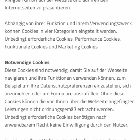
Anbieter dieser Seite
Internetseiten zu präsentieren.
Zweck:
Abhängig von ihrer Funktion und ihrem Verwendungszweck
Cookie von PHP (Programmiersprache), PHP Daten-Identifik
können Cookies in vier Kategorien eingeteilt werden:
die aktuelle Sitzung. Im Browser des Nutzers werden keine
dieses Cookie kann nur von der aktuellen Website genutzt
Unbedingt erforderliche Cookies, Performance Cookies,
Funktionale Cookies und Marketing Cookies.
Cookie Laufzeit:
Browsersitzung
Notwendige Cookies
Diese Cookies sind notwendig, damit Sie auf der Webseite
be_typo_user
navigieren und ihre Funktionen verwenden können, zum
Beispiel um Ihre Datenschutzpräferenzen einzustellen, sich
Name:
anzumelden oder um Formulare auszufüllen. Ohne diese
be_typo_user
Cookies können die von Ihnen über die Webseite angefragten
Anbieter:
Leistungen nicht ordnungsgemäß erbracht werden.
TYPO3
Unbedingt erforderliche Cookies benötigen nach
anwendbarem Recht keine Einwilligung durch den Nutzer.
Zweck:
Sitzungscookie für eingeloggten Backenduser